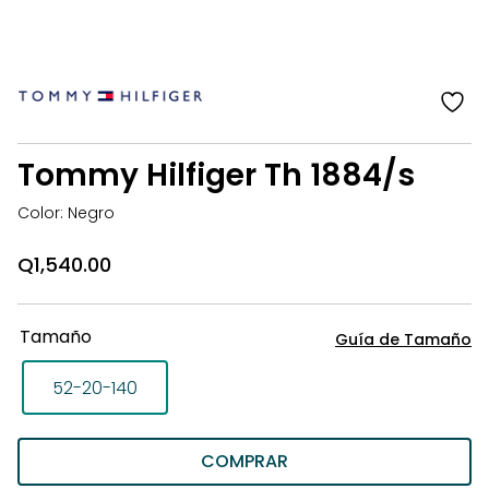
añ
a
la
Tommy Hilfiger Th 1884/s
li
d
Color: Negro
d
Q
1,540.00
Tamaño
Guía de Tamaño
52-20-140
COMPRAR