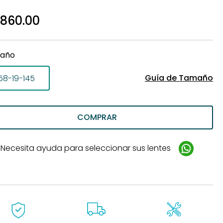
de
,860.00
año
Guía de Tamaño
58-19-145
COMPRAR
Necesita ayuda para seleccionar sus lentes