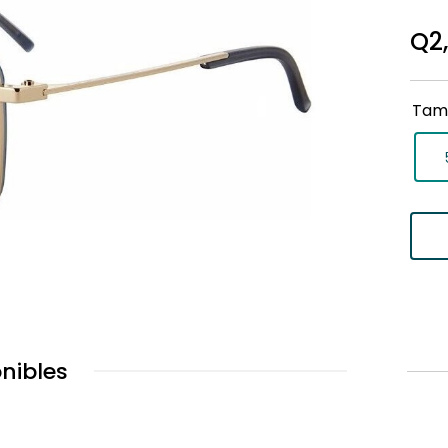
Q
2
Tam
nibles