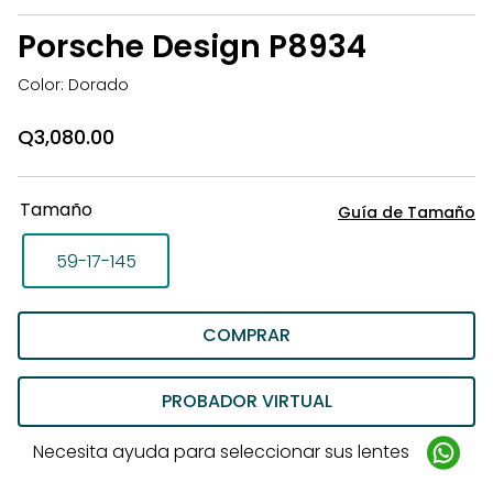
la
Porsche Design P8934
li
d
Color: Dorado
d
Q
3,080.00
Tamaño
Guía de Tamaño
59-17-145
COMPRAR
PROBADOR VIRTUAL
Necesita ayuda para seleccionar sus lentes