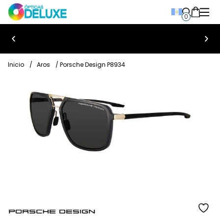
0
Bienvenido a Ópticas Deluxe
Inicio
/
Aros
/ Porsche Design P8934
añ
a