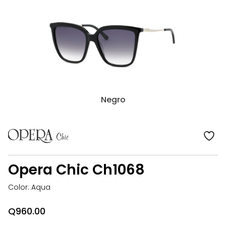
Opera
Chic
Ch1068
Negro
añ
a
la
Opera Chic Ch1068
li
d
Color: Aqua
d
Q
960.00