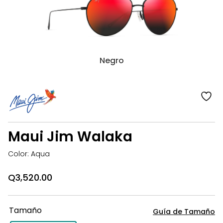
Jim
Walaka
Negro
añ
a
la
Maui Jim Walaka
li
d
Color: Aqua
d
Q
3,520.00
Tamaño
Guía de Tamaño