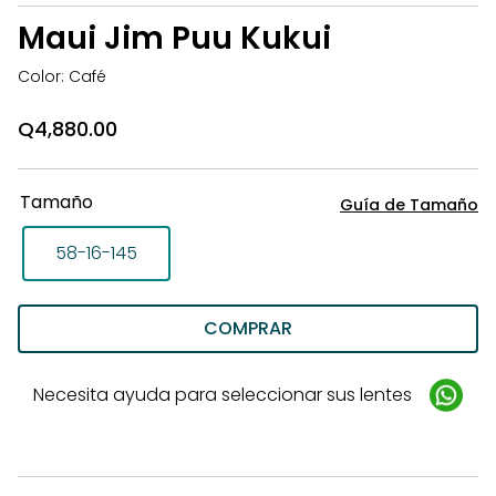
la
Maui Jim Puu Kukui
li
d
Color: Café
d
Q
4,880.00
Tamaño
Guía de Tamaño
58-16-145
COMPRAR
Necesita ayuda para seleccionar sus lentes