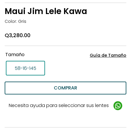
la
Maui Jim Lele Kawa
li
d
Color: Gris
d
Q
3,280.00
Tamaño
Guía de Tamaño
58-16-145
COMPRAR
Necesita ayuda para seleccionar sus lentes