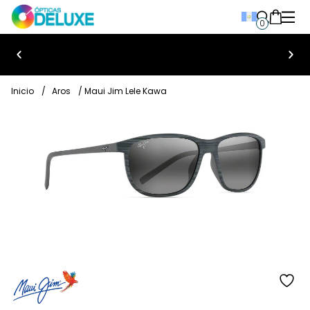
0
Bienvenido a Ópticas Deluxe
Inicio
/
Aros
/ Maui Jim Lele Kawa
añ
a