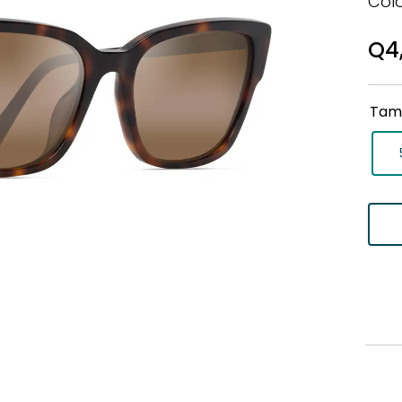
Col
Q
4
Tam