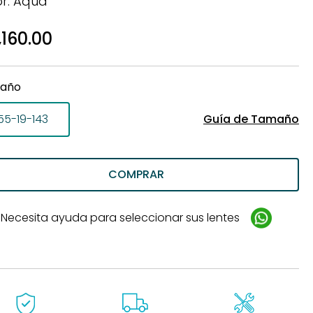
or: Aqua
de
,160.00
año
Guía de Tamaño
55-19-143
COMPRAR
Necesita ayuda para seleccionar sus lentes