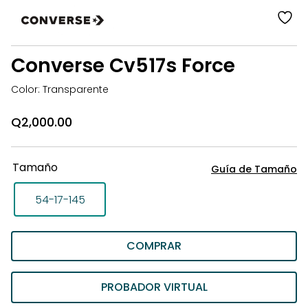
añ
a
la
Converse Cv517s Force
li
d
Color: Transparente
d
Q
2,000.00
Tamaño
Guía de Tamaño
54-17-145
COMPRAR
PROBADOR VIRTUAL