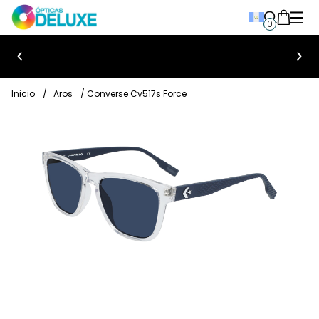
0
Bienvenido a Ópticas Deluxe
Inicio
/
Aros
/ Converse Cv517s Force