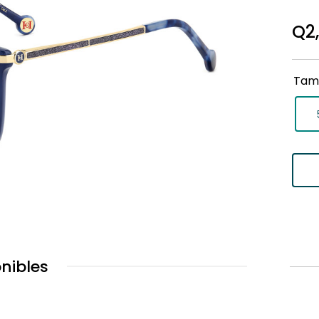
Q
2
Tam
nibles