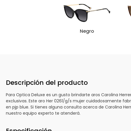
Carolina
Ca
Herrera
He
Her
He
0261/g/s
02
Negro
Descripción del producto
Para Optica Deluxe es un gusto brindarte aros Carolina Herr
exclusivas. Este aro Her 0261/g/s mujer cuidadosamente fabr
en pjp blue. Si tienes alguna consulta acerca de Carolina He
nuestro equipo experto te atenderá.
Especificación