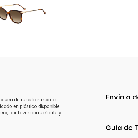
rolina
d
rrera
r
61/g/s
Envío a d
era una de nuestras marcas
icado en plástico disponible
rrera, por favor comunícate y
Guía de