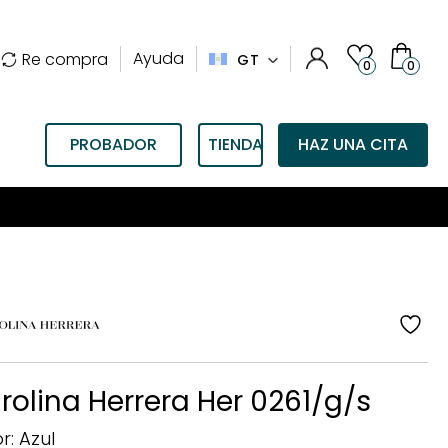
Ayuda
Re compra
GT
0
0
PROBADOR
TIENDAS
HAZ UNA CITA
nto en Lentes de contacto. Código: YoVeoDeluxe20 *EXC
añ
a
la
rolina Herrera Her 0261/g/s
lis
de
r: Azul