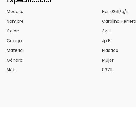
Modelo:
Her 0261/g/s
Nombre:
Carolina Herrer
Color:
Azul
Código:
Jp B
Material:
Plástico
Género:
Mujer
SKU:
83711