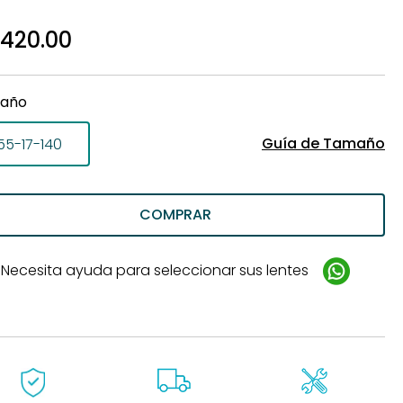
de
,420.00
año
Guía de Tamaño
55-17-140
COMPRAR
Necesita ayuda para seleccionar sus lentes