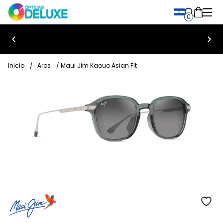
0
Bienvenido a Ópticas Deluxe
Inicio
/
Aros
/ Maui Jim Kaouo Asian Fit
añ
a