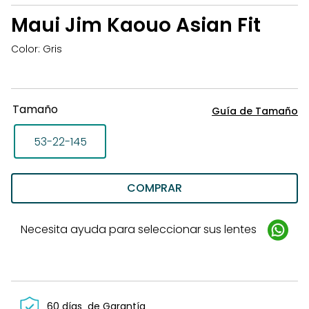
la
Maui Jim Kaouo Asian Fit
li
d
Color: Gris
d
Tamaño
Guía de Tamaño
53-22-145
COMPRAR
Necesita ayuda para seleccionar sus lentes
60 días
de Garantía