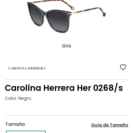
Carolina
Herrera
Her
0268/s
Gris
añ
a
la
Carolina Herrera Her 0268/s
li
d
Color: Negro
d
Tamaño
Guía de Tamaño