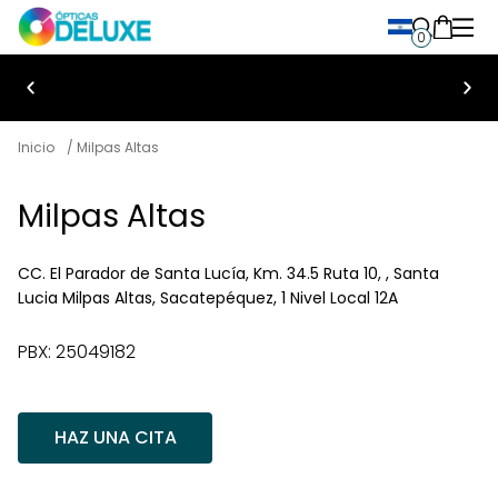
0
Bienvenido a Ópticas Deluxe
Inicio
/ Milpas Altas
Milpas Altas
CC. El Parador de Santa Lucía, Km. 34.5 Ruta 10, , Santa
Lucia Milpas Altas, Sacatepéquez, 1 Nivel Local 12A
PBX: 25049182
HAZ UNA CITA